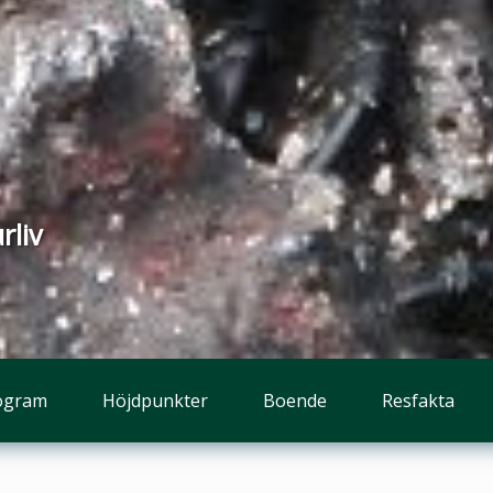
rliv
ogram
Höjdpunkter
Boende
Resfakta