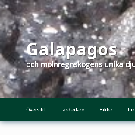
Galapagos
och molnregnskogens unika dju
Översikt
Färdledare
Bilder
Pr