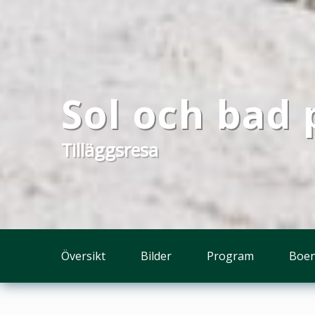
Sol och bad
Tilläggsresa
Översikt
Bilder
Program
Boe