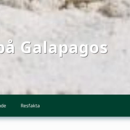
 på Galapagos
nde
Resfakta