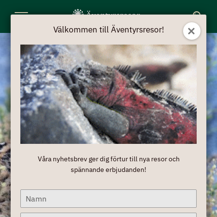
Toggle
Välkommen till Äventyrsresor!
Navigation
Våra nyhetsbrev ger dig förtur till nya resor och
spännande erbjudanden!
Type
your
name