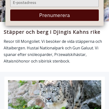
Type
your
Mongoliet
email
Prenumerera
Stäpper och berg i Djingis Kahns rike
Resor till Mongoliet. Vi besöker de vida stäpperna och
Altaibergen. Hustai Nationalpark och Gun Galuut. Vi
spanar efter snöleoparder, Przewalskihästar,
Altaisnöhonor och sibirisk stenbock.