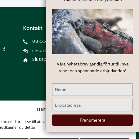
Kontakt
08-55 60 6900
 16
resor@aventyrsresor.se
Slussplan 9, Stockholm (besök förbokas)
Våra nyhetsbrev ger dig förtur till nya
resor och spännande erbjudanden!
Type
your
name
Type
Hantera cookies
your
email
Prenumerera
cookies för att se till att vi ger dig den bästa upplevelsen på vår
Godkänner du detta?