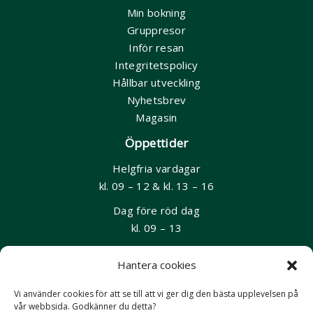
Min bokning
Gruppresor
Inför resan
Integritetspolicy
Hållbar utveckling
Nyhetsbrev
Magasin
Öppettider
Helgfria vardagar
kl. 09 – 12 & kl. 13 – 16
Dag före röd dag
kl. 09 – 13
Kontakt
Hantera cookies
08-55 60 6900
Vi använder cookies för att se till att vi ger dig den bästa upplevelsen på
resor@aventyrsresor.se
vår webbsida. Godkänner du detta?