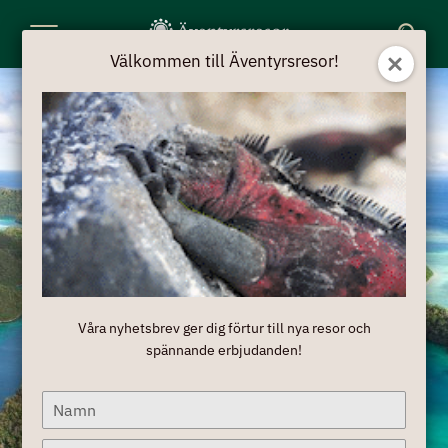
Toggle
Välkommen till Äventyrsresor!
Navigation
Våra nyhetsbrev ger dig förtur till nya resor och
spännande erbjudanden!
Type
your
name