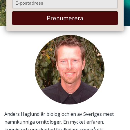
Type
your
Anders Haglund
email
Prenumerera
Anders Haglund är biolog och en av Sveriges mest
namnkunniga ornitologer. En mycket erfaren,
kunnig och uppskattad färdledare som på ett