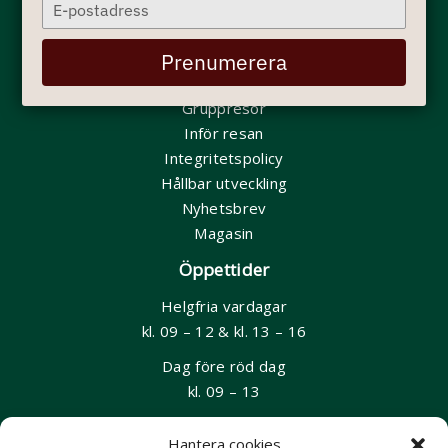
Type
Nepal
your
Hem - Startsida
email
Prenumerera
Min bokning
Gruppresor
Inför resan
Integritetspolicy
Hållbar utveckling
Nyhetsbrev
Magasin
Öppettider
Helgfria vardagar
kl. 09 – 12 & kl. 13 – 16
Dag före röd dag
kl. 09 – 13
Kontakt
Hantera cookies