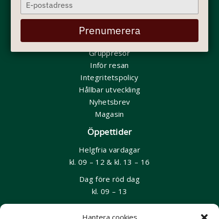
Type
Nepal
your
Hem - Startsida
email
Prenumerera
Min bokning
Gruppresor
Inför resan
Integritetspolicy
Hållbar utveckling
Nyhetsbrev
Magasin
Öppettider
Helgfria vardagar
kl. 09 – 12 & kl. 13 – 16
Dag före röd dag
kl. 09 – 13
Kontakt
Hantera cookies