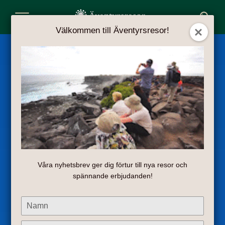
Toggle
Välkommen till Äventyrsresor!
Navigation
Våra nyhetsbrev ger dig förtur till nya resor och
spännande erbjudanden!
Type
your
name