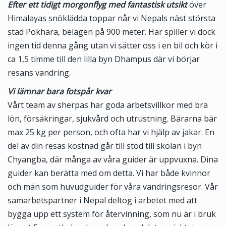
Efter ett tidigt morgonflyg med fantastisk utsikt
över
Himalayas snöklädda toppar når vi Nepals näst största
stad Pokhara, belägen på 900 meter. Här spiller vi dock
ingen tid denna gång utan vi sätter oss i en bil och kör i
ca 1,5 timme till den lilla byn Dhampus där vi börjar
resans vandring.
Vi lämnar bara fotspår kvar
Vårt team av sherpas har goda arbetsvillkor med bra
lön, försäkringar, sjukvård och utrustning. Bärarna bär
max 25 kg per person, och ofta har vi hjälp av jakar. En
del av din resas kostnad går till stöd till skolan i byn
Chyangba, där många av våra guider är uppvuxna. Dina
guider kan berätta med om detta. Vi har både kvinnor
och män som huvudguider för våra vandringsresor. Vår
samarbetspartner i Nepal deltog i arbetet med att
bygga upp ett system för återvinning, som nu är i bruk