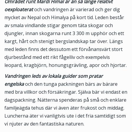
Området runt Mardi Himal är än så länge relativt
oexploaterat
och vandringen är varierad och ger dig
mycket av Nepal och Himalya på kort tid. Leden består
av smala vindlande stigar genom täta skogar och
djungler, innan skogarna runt 3 300 m upphör och ett
kargt, hårt och stenigt bergslandskap tar över. Längs
med leden finns det dessutom ett förvånansvärt stort
djurbestånd med ett rikt fågelliv och exempelvis
leopard, kragbjörn, honungsgrävling, apor och hjortar.
Vandringen leds av lokala guider som pratar
engelska
och den tunga packningen bärs av bärare
med bra villkor och försäkringar. Själva bär vi endast en
dagspackning. Nätterna spenderas på små och enklare
familjeägda tehus där vi även äter frukost och middag.
Luncherna äter vi vanligtvis ute i det fria samtidigt som
vi njuter av den fantastiska naturen.