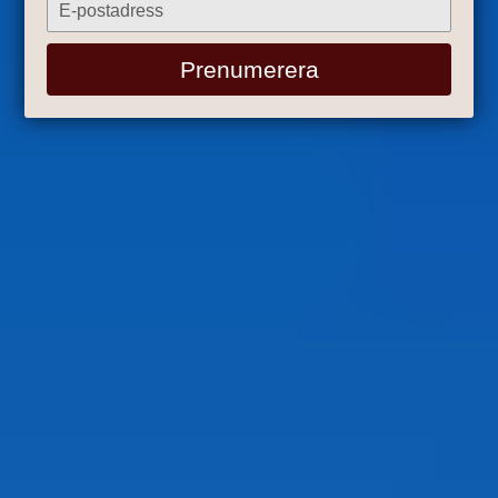
Type
your
email
Prenumerera