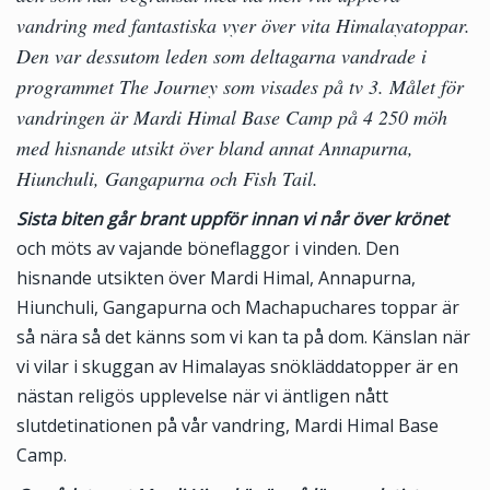
vandring med fantastiska vyer över vita Himalayatoppar.
Den var dessutom leden som deltagarna vandrade i
programmet The Journey som visades på tv 3. Målet för
vandringen är Mardi Himal Base Camp på 4 250 möh
med hisnande utsikt över bland annat Annapurna,
Hiunchuli, Gangapurna och Fish Tail.
Sista biten går brant uppför innan vi når över krönet
och möts av vajande böneflaggor i vinden. Den
hisnande utsikten över Mardi Himal, Annapurna,
Hiunchuli, Gangapurna och Machapuchares toppar är
så nära så det känns som vi kan ta på dom. Känslan när
vi vilar i skuggan av Himalayas snökläddatopper är en
nästan religös upplevelse när vi äntligen nått
slutdetinationen på vår vandring, Mardi Himal Base
Camp.