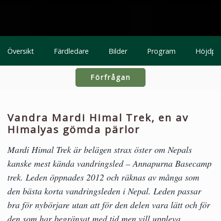
Översikt
Färdledare
Bilder
Program
Höjdpu
Förfrågan
Vandra Mardi Himal Trek, en av
Himalyas gömda pärlor
Mardi Himal Trek är belägen strax öster om Nepals
kanske mest kända vandringsled – Annapurna Basecamp
trek. Leden öppnades 2012 och räknas av många som
den bästa korta vandringsleden i Nepal. Leden passar
bra för nybörjare utan att för den delen vara lätt och för
den som har begränsat med tid men vill uppleva