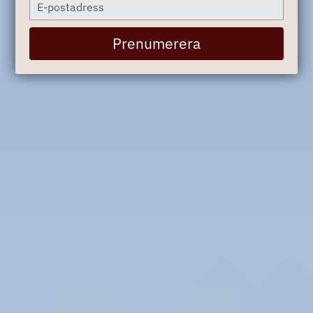
Type
your
email
Prenumerera