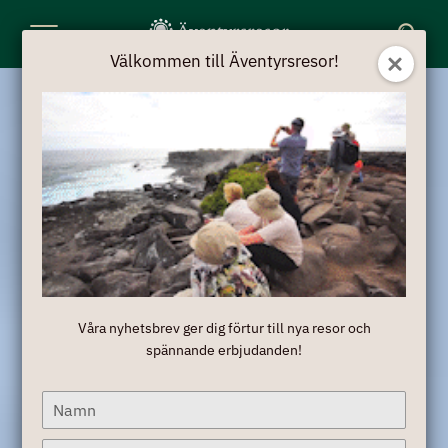
Toggle
Välkommen till Äventyrsresor!
Navigation
Våra nyhetsbrev ger dig förtur till nya resor och
spännande erbjudanden!
Type
your
name