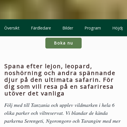
Översikt
Färdledare
Bilder
Program
Höjdpu
Boka nu
Spana efter lejon, leopard,
noshörning och andra spännande
djur på den ultimata safarin. För
dig som vill resa på en safariresa
utöver det vanliga
Följ med till Tanzania och upplev vildmarken i hela 6
olika parker och viltreservat. Vi blandar de kända
parkerna Serengeti, Ngorongoro och Tarangire med mer