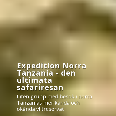
Expedition Norra
Tanzania - den
ultimata
safariresan
Liten grupp med besök i norra
Tanzanias mer kända och
okända viltreservat