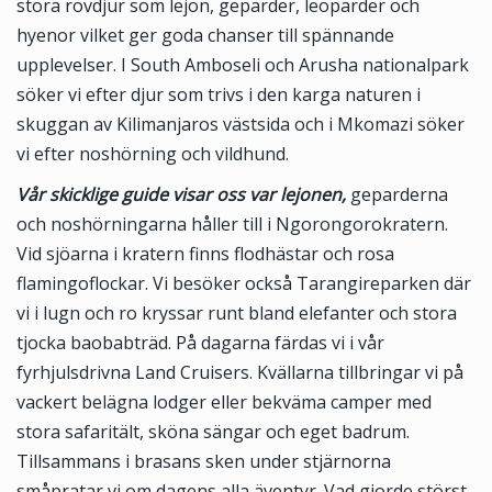
stora rovdjur som lejon, geparder, leoparder och
hyenor vilket ger goda chanser till spännande
upplevelser. I South Amboseli och Arusha nationalpark
söker vi efter djur som trivs i den karga naturen i
skuggan av Kilimanjaros västsida och i Mkomazi söker
vi efter noshörning och vildhund.
Vår skicklige guide visar oss var lejonen,
geparderna
och noshörningarna håller till i Ngorongorokratern.
Vid sjöarna i kratern finns flodhästar och rosa
flamingoflockar. Vi besöker också Tarangireparken där
vi i lugn och ro kryssar runt bland elefanter och stora
tjocka baobabträd. På dagarna färdas vi i vår
fyrhjulsdrivna Land Cruisers. Kvällarna tillbringar vi på
vackert belägna lodger eller bekväma camper med
stora safaritält, sköna sängar och eget badrum.
Tillsammans i brasans sken under stjärnorna
småpratar vi om dagens alla äventyr. Vad gjorde störst