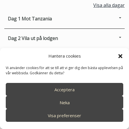
Visa alla dagar
Dag 1
Mot Tanzania
Dag 2
Vila ut på lodgen
Hantera cookies
Dag 3.
Mkomazi National Park
Vi använder cookies för att se till att vi ger dig den bästa upplevelsen på
vår webbsida. Godkänner du detta?
Dag 4
Safari i Mkomazi
Acceptera
Dag 5
Norr om Kilimanjaro
Neka
Visa preferenser
Dag 6
South Amboseli och Enduimet wildlife area