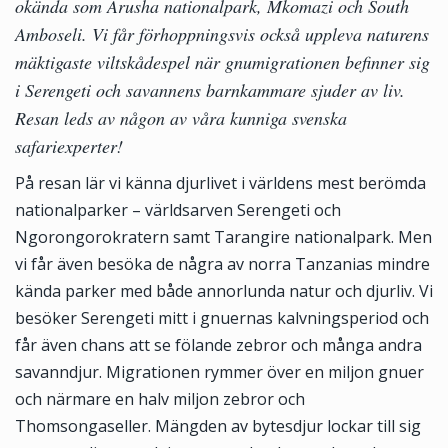
okända som Arusha nationalpark, Mkomazi och South
Amboseli. Vi får förhoppningsvis också uppleva naturens
mäktigaste viltskådespel när gnumigrationen befinner sig
i Serengeti och savannens barnkammare sjuder av liv.
Resan leds av någon av våra kunniga svenska
safariexperter!
På resan lär vi känna djurlivet i världens mest berömda
nationalparker – världsarven Serengeti och
Ngorongorokratern samt Tarangire nationalpark. Men
vi får även besöka de några av norra Tanzanias mindre
kända parker med både annorlunda natur och djurliv. Vi
besöker Serengeti mitt i gnuernas kalvningsperiod och
får även chans att se fölande zebror och många andra
savanndjur. Migrationen rymmer över en miljon gnuer
och närmare en halv miljon zebror och
Thomsongaseller. Mängden av bytesdjur lockar till sig