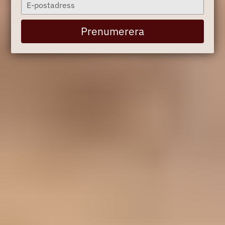
Type
your
email
Prenumerera