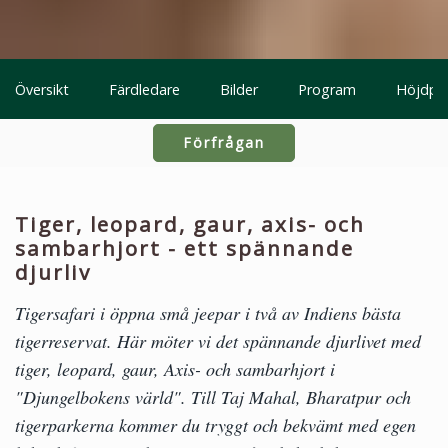
Översikt
Färdledare
Bilder
Program
Höjdpu
Förfrågan
Tiger, leopard, gaur, axis- och
sambarhjort - ett spännande
djurliv
Tigersafari i öppna små jeepar i två av Indiens bästa
tigerreservat. Här möter vi det spännande djurlivet med
tiger, leopard, gaur, Axis- och sambarhjort i
"Djungelbokens värld". Till Taj Mahal, Bharatpur och
tigerparkerna kommer du tryggt och bekvämt med egen