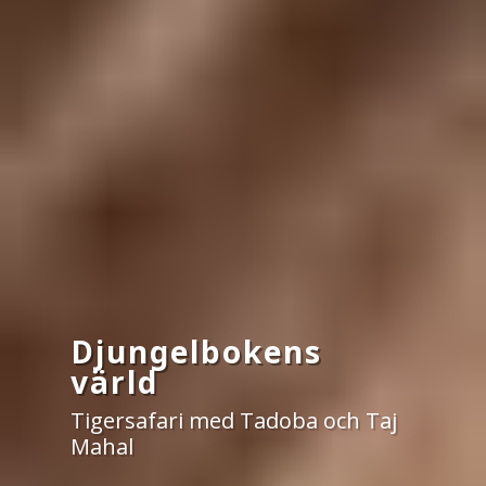
Djungelbokens
värld
Tigersafari med Tadoba och Taj
Mahal