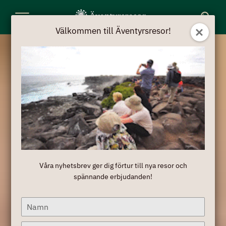
Toggle
Välkommen till Äventyrsresor!
Navigation
Våra nyhetsbrev ger dig förtur till nya resor och
spännande erbjudanden!
Type
your
name