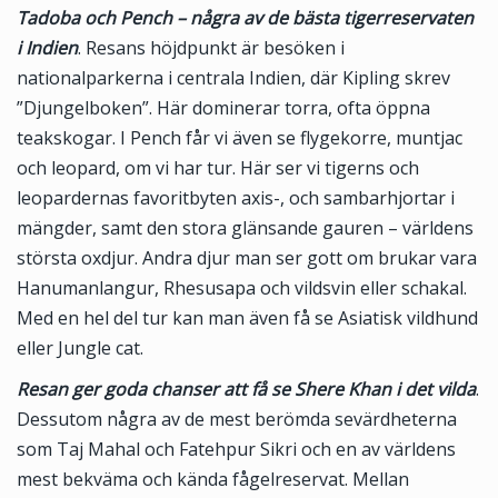
Tadoba och Pench – några av de bästa tigerreservaten
i Indien
. Resans höjdpunkt är besöken i
nationalparkerna i centrala Indien, där Kipling skrev
”Djungelboken”. Här dominerar torra, ofta öppna
teakskogar. I Pench får vi även se flygekorre, muntjac
och leopard, om vi har tur. Här ser vi tigerns och
leopardernas favoritbyten axis-, och sambarhjortar i
mängder, samt den stora glänsande gauren – världens
största oxdjur. Andra djur man ser gott om brukar vara
Hanumanlangur, Rhesusapa och vildsvin eller schakal.
Med en hel del tur kan man även få se Asiatisk vildhund
eller Jungle cat.
Resan ger goda chanser att få se Shere Khan i det vilda
.
Dessutom några av de mest berömda sevärdheterna
som Taj Mahal och Fatehpur Sikri och en av världens
mest bekväma och kända fågelreservat. Mellan