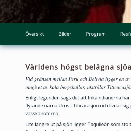
Översikt
Bilder
Program
Resf
Världens högst belägna sjö
Vid gränsen mellan Peru och Bolivia ligger en av 
omgivet av kala bergskullar, utstrålar Titicacasjö
Enligt legenden sägs det att Inkaindianerna har 
flytande öarna Uros i Titicacasjön och livnär sig
vasskanoterna.
Lite längre ut på sjön ligger Taquileön som stol