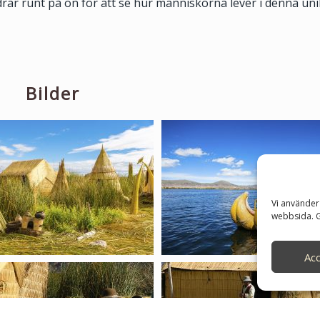
rar runt på ön för att se hur människorna lever i denna unik
Bilder
Vi använder 
webbsida. 
Ac