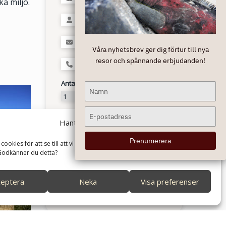
a miljö.
Våra nyhetsbrev ger dig förtur till nya
resor och spännande erbjudanden!
Antal personer
Type
your
name
Type
Hantera cookies
your
email
Prenumerera
cookies för att se till att vi ger dig den bästa upplevelsen på vår
Godkänner du detta?
ceptera
Neka
Visa preferenser