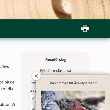
Reseförslag
atten,
Fyll i formuläret så
återkommer vi med ett
or på de
reseförslag till dig inom kort.
Välkommen till Äventyrsresor!
peciella
Jag är intresserad av
uktur. Vi