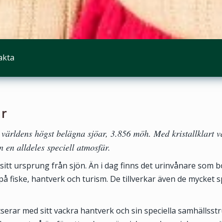
akta
ar
världens högst belägna sjöar, 3.856 möh. Med kristallklart v
n en alldeles speciell atmosfär.
sitt ursprung från sjön. Än i dag finns det urinvånare som b
 på fiske, hantverk och turism. De tillverkar även de mycket s
tserar med sitt vackra hantverk och sin speciella samhällsstr