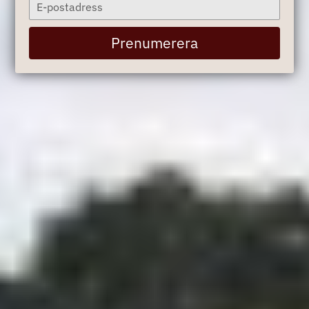
Type
your
email
Prenumerera