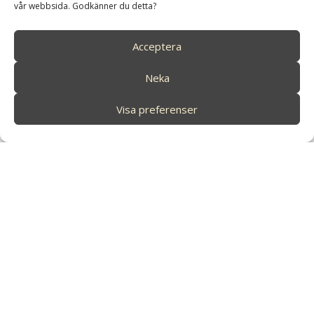
vår webbsida. Godkänner du detta?
Dag 1
Med flyg till Amazonas
Acceptera
Dag 2-3
Naturexkursioner i regnskogen
Neka
Visa preferenser
Dag 4
Tillbaka till Quito
Dag 5
Vidare resa till Galapagos eller hem till Sverige
Höjdpunkter
Fyra dagar på prisbelönta lodgen och
forskningsstationen Napo Wildlife