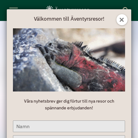
Toggle
Välkommen till Äventyrsresor!
Navigation
Våra nyhetsbrev ger dig förtur till nya resor och
spännande erbjudanden!
Type
your
name