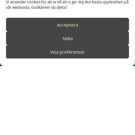
Vi använder cookies för att se till att vi ger dig den bästa upplevelsen på
sedan 1984
vår webbsida. Godkänner du detta?
Acceptera
Neka
Visa preferenser
IONER
JULRESOR
SAFARI
NATUR
Aktuellt