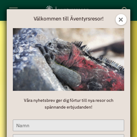
Toggle
Välkommen till Äventyrsresor!
Välkommen till Äventyrsresor!
Navigation
Våra nyhetsbrev ger dig förtur till nya resor och
Våra nyhetsbrev ger dig förtur till nya resor och
spännande erbjudanden!
spännande erbjudanden!
Type
Type
your
your
name
name