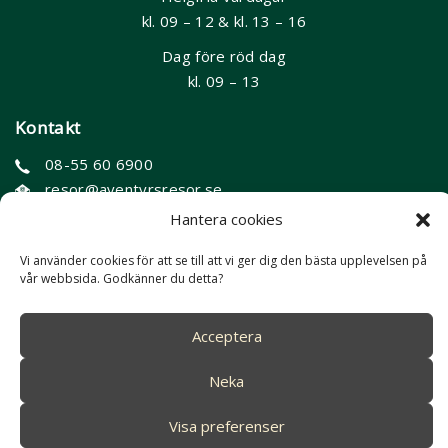
kl. 09 – 12 & kl. 13 – 16
Dag före röd dag
kl. 09 – 13
Kontakt
08-55 60 6900
resor@aventyrsresor.se
Slussplan 9, Stockholm (besök förbokas)
Hantera cookies
Vi använder cookies för att se till att vi ger dig den bästa upplevelsen på
vår webbsida. Godkänner du detta?
Acceptera
Copyright 2023 WE Travel Group
Neka
Visa preferenser