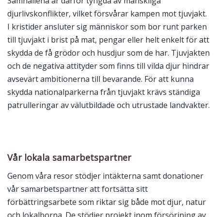
Samhällena är därför tyngda av mänskliga
djurlivskonflikter, vilket försvårar kampen mot tjuvjakt.
I kristider ansluter sig människor som bor runt parken
till tjuvjakt i brist på mat, pengar eller helt enkelt för att
skydda de få grödor och husdjur som de har. Tjuvjakten
och de negativa attityder som finns till vilda djur hindrar
avsevärt ambitionerna till bevarande. För att kunna
skydda nationalparkerna från tjuvjakt krävs ständiga
patrulleringar av välutbildade och utrustade landvakter.
Vår lokala samarbetspartner
Genom våra resor stödjer intäkterna samt donationer
vår samarbetspartner att fortsätta sitt
förbättringsarbete som riktar sig både mot djur, natur
och lokalborna. De stödjer projekt inom försörjning av