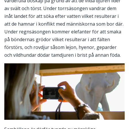
värdefulla boskap på grund av att de vilda djuren lider
av svält och törst. Under torrsäsongen vandrar dem
inåt landet för att söka efter vatten vilket resulterar i
att de hamnar i konflikt med människorna som bor där.
Under regnsäsongen kommer elefanter för att smaka
på böndernas grödor vilket resulterar i att fälten
förstörs, och rovdjur såsom lejon, hyenor, geparder
och vildhundar dödar tamdjuren i brist på annan föda.