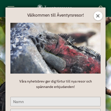
Toggle
Välkommen till Äventyrsresor!
Navigation
Våra nyhetsbrev ger dig förtur till nya resor och
spännande erbjudanden!
Type
your
name