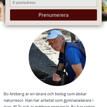
Type
your
Bo Antberg
email
Prenumerera
Bo Antberg är en lärare och biolog som älskar
naturresor. Han har arbetat som gymnasielärare i
över 40 år och är nybliven pensionär. Bo har sedan