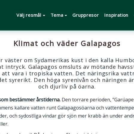
Välj resmål
Tema
Gruppresor
Inspiration
Klimat och väder Galapagos
er väster om Sydamerikas kust i den kalla Hum
tat intryck. Galapagos omsluts av mötande havs
r att vara i tropiska vatten. Det näringsrika va
r det syrerikt. Den höga syrenivån och näringen 
och djurliv på öarna.
som bestämmer årstiderna.
Den torrare perioden, ”Garúaperi
ens kallare vatten runt Galapagosöarna och vattentemper
er, och sydostliga vindar gör sjön mer krabb än under andra
ler.