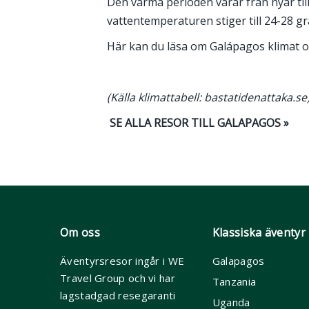
Den varma perioden varar från nyår til
vattentemperaturen stiger till 24-28 
Här kan du läsa om Galápagos klimat o
(Källa klimattabell: bastatidenattaka.se
SE ALLA RESOR TILL GALAPAGOS »
Om oss
Klassiska äventyr
Äventyrsresor ingår i WE
Galapagos
Travel Group och vi har
Tanzania
lagstadgad resegaranti
Uganda