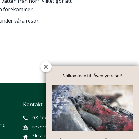
atten från norr, vilket gör att
gn förekommer.
under våra resor
:
Välkommen till Äventyrsresor!
Kontakt
08-55 60 6900
 16
resor@aventyrsresor.se
Slussplan 9, Stockholm (besök förbokas)