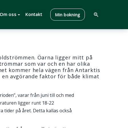
Om oss
Kontakt
Min bokning
zoom_in
boldströmmen. Öarna ligger mitt på
strömmar som var och en har olika
ttnet kommer hela vägen från Antarktis
är en avgörande faktor för både klimat
oden”, varar från juni till och med
aturen ligger runt 18-22
 tider på året. Detta kallas också