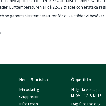
l och med april. Då dominerar Ekvatorialströmmens varmare v
grader. Lufttemperaturen är då 22-32 grader och enstaka re
ch se genomsnittstemperaturer för olika städer vi besöker 
)
Hem - Startsida
Öppettider
Min bokning
Helgfria vardagar
kl. 09 – 12 & kl. 13 –
Gruppresor
Inför resan
Dag före röd dag