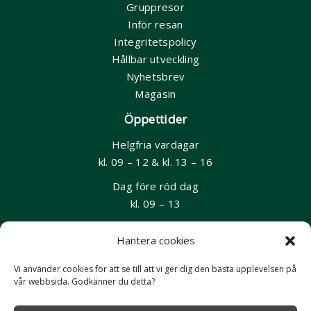
Gruppresor
Inför resan
Integritetspolicy
Hållbar utveckling
Nyhetsbrev
Magasin
Öppettider
Helgfria vardagar
kl. 09 – 12 & kl. 13 – 16
Dag före röd dag
kl. 09 – 13
Kontakt
Hantera cookies
08-55 60 6900
Vi använder cookies för att se till att vi ger dig den bästa upplevelsen på
resor@aventyrsresor.se
vår webbsida. Godkänner du detta?
Slussplan 9, Stockholm (besök förbokas)