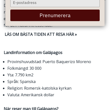
Type
Darwins forskningscenter. Darwins forskning
your
email
resulterade i hans teori om naturligt urval,
Prenumerera
evolutionsteorin. Det är en fantastisk plats att besöka
för den naturintresserade!
LÄS OM BÄSTA TIDEN ATT RESA HÄR »
Landinformation om Galápagos
Provinshuvudstad: Puerto Baquerizo Moreno
Folkmängd: 30 000
Yta: 7.790 km2
Språk: Spanska
Religion: Romersk-katolska kyrkan
Valuta: Amerikansk dollar
När reser man till Galápagos?