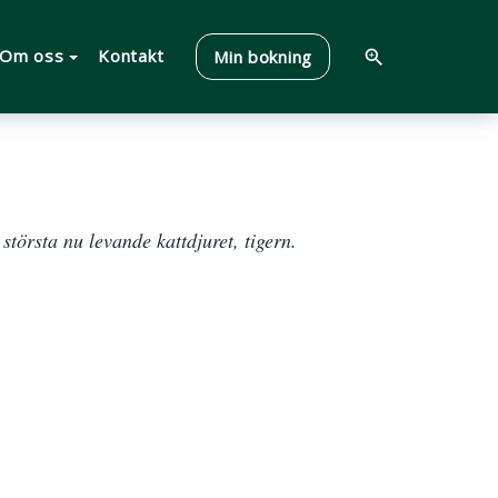
Om oss
Kontakt
Min bokning
zoom_in
törsta nu levande kattdjuret, tigern.