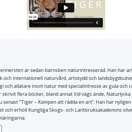
 Jennersten är sedan barnsben naturintresserad. Han har a
 och internationell naturvård, artskydd och landsbygdsutveck
i och allätare inom natur med specialintresse av gula och ra
r skrivit flera böcker, bland annat Vid vägs ände, Naturlyc
u senast "Tiger – Kampen att rädda en art". Han har nyligen 
t och erhöll Kungliga Skogs- och Lantbruksakademins silv
 näringarna.