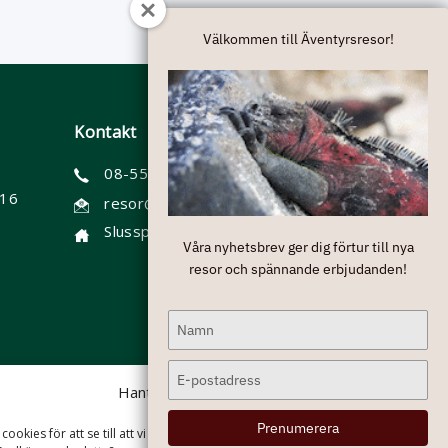
Välkommen till Äventyrsresor!
Kontakt
08-55 60 6900
 16
resor@aventyrsresor.se
Slussplan 9, Stockholm (besök förbokas)
Våra nyhetsbrev ger dig förtur till nya
resor och spännande erbjudanden!
Type
your
name
Type
Hantera cookies
your
email
Prenumerera
cookies för att se till att vi ger dig den bästa upplevelsen på vår