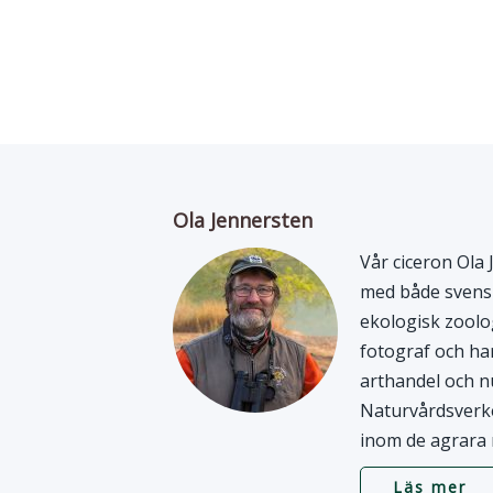
Ola Jennersten
Vår ciceron Ola
med både svensk
ekologisk zoolog
fotograf och ha
arthandel och n
Naturvårdsverke
inom de agrara
Läs mer