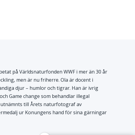
rbetat på Världsnaturfonden WWF i mer än 30 år
ling, men är nu friherre. Ola är docent i
ndiga djur – humlor och tigrar. Han är ivrig
ka och Game change som behandlar illegal
utnämnts till Årets naturfotograf av
ermedalj ur Konungens hand för sina gärningar